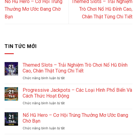
Nổ Hũ Hero – Cơ Hội Trúng
Themed Slots – Trải Nghiệm
Thưởng Mơ Ước Đang Chờ
Trò Chơi Nổ Hũ Đỉnh Cao,
Bạn
Chân Thật Từng Chi Tiết
TIN TỨC MỚI
Themed Slots – Trải Nghiệm Trò Chơi Nổ Hũ Đỉnh
21
Cao, Chân Thật Từng Chi Tiết
Th4
ở
Chức năng bình luận bị tắt
Themed
Slots
Progressive Jackpots – Các Loại Hình Phổ Biến Và
21
–
Cách Thức Hoạt Động
Th4
Trải
ở
Chức năng bình luận bị tắt
Nghiệm
Progressive
Trò
Jackpots
Nổ Hũ Hero – Cơ Hội Trúng Thưởng Mơ Ước Đang
Chơi
21
–
Nổ
Chờ Bạn
Th4
Các
Hũ
ở
Chức năng bình luận bị tắt
Loại
Đỉnh
Nổ
Hình
Cao,