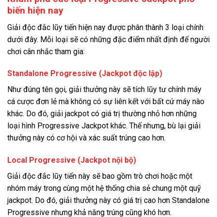
biến hiện nay
Giải độc đắc lũy tiến hiện nay được phân thành 3 loại chính
dưới đây. Mỗi loại sẽ có những đặc điểm nhất định để người
chơi cân nhắc tham gia:
Standalone Progressive (Jackpot độc lập)
Như đúng tên gọi, giải thưởng này sẽ tích lũy tư chính máy
cá cược đơn lẻ mà không có sự liên kết với bất cứ máy nào
khác. Do đó, giải jackpot có giá trị thường nhỏ hơn những
loại hình Progressive Jackpot khác. Thế nhưng, bù lại giải
thưởng này có cơ hội và xác suất trúng cao hơn.
Local Progressive (Jackpot nội bộ)
Giải độc đắc lũy tiến này sẽ bao gồm trò chơi hoặc một
nhóm máy trong cùng một hệ thống chia sẻ chung một quỹ
jackpot. Do đó, giải thưởng này có giá trị cao hơn Standalone
Progressive nhưng khả năng trúng cũng khó hơn.