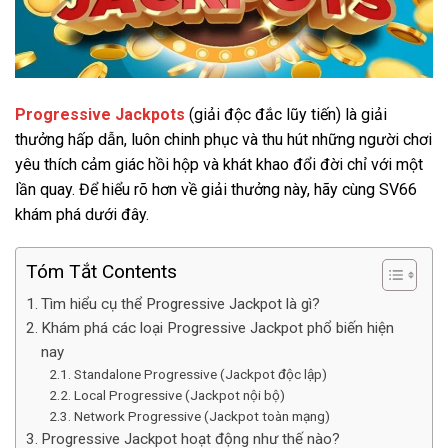
Progressive Jackpots
(giải độc đắc lũy tiến) là giải
thưởng hấp dẫn, luôn chinh phục và thu hút những người chơi
yêu thích cảm giác hồi hộp và khát khao đổi đời chỉ với một
lần quay. Để hiểu rõ hơn về giải thưởng này, hãy cùng SV66
khám phá dưới đây.
Tóm Tắt Contents
Tìm hiểu cụ thể Progressive Jackpot là gì?
Khám phá các loại Progressive Jackpot phổ biến hiện
nay
Standalone Progressive (Jackpot độc lập)
Local Progressive (Jackpot nội bộ)
Network Progressive (Jackpot toàn mạng)
Progressive Jackpot hoạt động như thế nào?