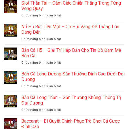
Hũ
Slot Thần Tài – Cảm Giác Chiến Thắng Trong Từng
Phổ
Chân
19
Hero
Biến
Vòng Quay
Thật
Th4
–
Và
Từng
ở
Chức năng bình luận bị tắt
Cơ
Cách
Chi
Slot
Hội
Thức
Tiết
Thần
Nổ Hũ Rút Tiền Mặt – Cơ Hội Vàng Để Thắng Lớn
Trúng
Hoạt
19
Tài
Thưởng
Đang Đến
Động
Th4
–
Mơ
ở
Chức năng bình luận bị tắt
Cảm
Ước
Nổ
Giác
Đang
Hũ
Bắn Cá H5 – Giải Trí Hấp Dẫn Cho Tín Đồ Đam Mê
Chiến
Chờ
19
Rút
Thắng
Bắn Cá
Bạn
Th4
Tiền
Trong
ở
Chức năng bình luận bị tắt
Mặt
Từng
Bắn
–
Vòng
Cá
Bắn Cá Long Dương Săn Thưởng Đỉnh Cao Dưới Đại
Cơ
Quay
19
H5
Hội
Dương
Th4
–
Vàng
ở
Chức năng bình luận bị tắt
Giải
Để
Bắn
Trí
Thắng
Cá
Bắn Cá Long Thần – Săn Thưởng Khủng, Thống Trị
Hấp
Lớn
19
Long
Dẫn
Đại Dương
Đang
Th4
Dương
Cho
Đến
ở
Chức năng bình luận bị tắt
Săn
Tín
Bắn
Thưởng
Đồ
Cá
Baccarat – Bí Quyết Chinh Phục Trò Chơi Cá Cược
Đỉnh
Đam
19
Long
Cao
Đỉnh Cao
Mê
Th4