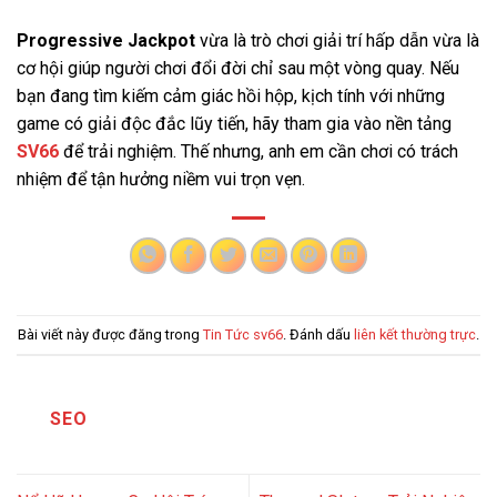
Progressive Jackpot
vừa là trò chơi giải trí hấp dẫn vừa là
cơ hội giúp người chơi đổi đời chỉ sau một vòng quay. Nếu
bạn đang tìm kiếm cảm giác hồi hộp, kịch tính với những
game có giải độc đắc lũy tiến, hãy tham gia vào nền tảng
SV66
để trải nghiệm. Thế nhưng, anh em cần chơi có trách
nhiệm để tận hưởng niềm vui trọn vẹn.
Bài viết này được đăng trong
Tin Tức sv66
. Đánh dấu
liên kết thường trực
.
SEO