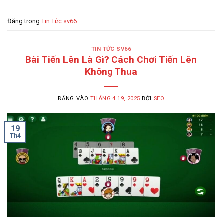
Đăng trong
Tin Tức sv66
TIN TỨC SV66
Bài Tiến Lên Là Gì? Cách Chơi Tiến Lên
Không Thua
ĐĂNG VÀO
THÁNG 4 19, 2025
BỞI
SEO
19
Th4