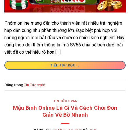
Phỏm online mang đến cho thành viên rất nhiều trải nghiệm
hấp dẫn cũng như phần thưởng lớn. Đặc biệt phù hợp với
những người mới bắt đầu và chưa có nhiều kinh nghiệm. Hãy
cùng theo dõi thêm thông tin mà SV66 chia sẻ bên dưới bài
viết để có thể hiểu rõ hơn […]
→
TIẾP TỤC ĐỌC
Đăng trong
Tin Tức sv66
TIN TỨC SV66
Mậu Binh Online Là Gì Và Cách Chơi Đơn
Giản Về Bờ Nhanh