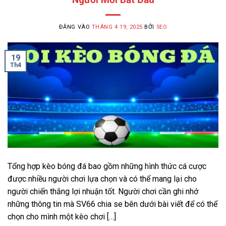
ĐĂNG VÀO
THÁNG 4 19, 2025
BỞI
SEO
19
Th4
Tổng hợp kèo bóng đá bao gồm những hình thức cá cược
được nhiều người chơi lựa chọn và có thể mang lại cho
người chiến thắng lợi nhuận tốt. Người chơi cần ghi nhớ
những thông tin mà SV66 chia se bên dưới bài viết để có thể
chọn cho mình một kèo chơi […]