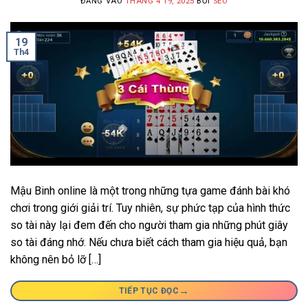
ĐĂNG VÀO
THÁNG 4 19, 2025
BỞI
SEO
19
Th4
Mậu Binh online là một trong những tựa game đánh bài khó
chơi trong giới giải trí. Tuy nhiên, sự phức tạp của hình thức
so tài này lại đem đến cho người tham gia những phút giây
so tài đáng nhớ. Nếu chưa biết cách tham gia hiệu quả, bạn
không nên bỏ lỡ […]
→
TIẾP TỤC ĐỌC